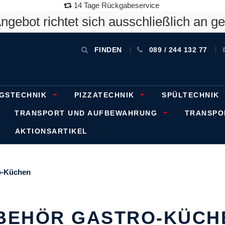
14 Tage Rückgabeservice
gebot richtet sich ausschließlich an g
FINDEN
089 / 244 132 77
GSTECHNIK
PIZZATECHNIK
SPÜLTECHNIK
TRANSPORT UND AUFBEWAHRUNG
TRANSP
AKTIONSARTIKEL
o-Küchen
BEHÖR GASTRO-KÜCH