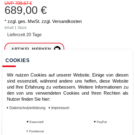
UVP 709,67 €
689,00 €
* zzgl. ges. MwSt. zzgl.
Versandkosten
Inhalt
1
Stück
Lieferzeit 20 Tage
ARTIKEL MERKEN
COOKIES
ZUM WARENKORB
HINZUFÜGEN
Wir nutzen Cookies auf unserer Website. Einige von diesen
sind essenziell, während andere uns helfen, diese Website
und Ihre Erfahrung zu verbessern. Weitere Informationen zu
den von uns verwendeten Cookies und Ihren Rechten als
Sofort lieferbar
Nutzer finden Sie hier:
Kauf auf Rechnung
Daten­schutz­erklärung
Impressum
Essenziell
PayPal
Vom Profi für Profis - Ihre Vorteile
Funktional