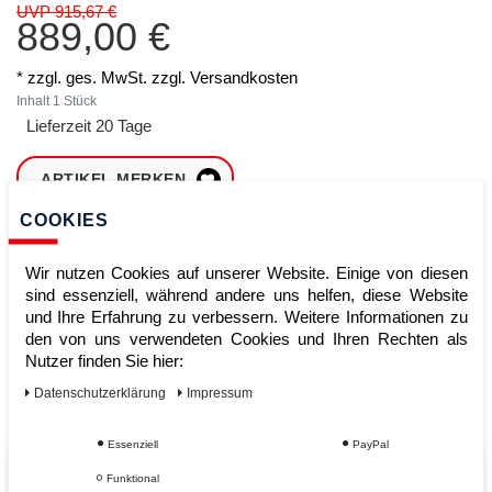
UVP 915,67 €
889,00 €
* zzgl. ges. MwSt. zzgl.
Versandkosten
Inhalt
1
Stück
Lieferzeit 20 Tage
ARTIKEL MERKEN
COOKIES
ZUM WARENKORB
HINZUFÜGEN
Wir nutzen Cookies auf unserer Website. Einige von diesen
sind essenziell, während andere uns helfen, diese Website
und Ihre Erfahrung zu verbessern. Weitere Informationen zu
den von uns verwendeten Cookies und Ihren Rechten als
Sofort lieferbar
Nutzer finden Sie hier:
Kauf auf Rechnung
Daten­schutz­erklärung
Impressum
Essenziell
PayPal
Vom Profi für Profis - Ihre Vorteile
Funktional