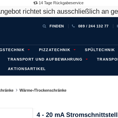
14 Tage Rückgabeservice
gebot richtet sich ausschließlich an g
FINDEN
089 / 244 132 77
GSTECHNIK
PIZZATECHNIK
SPÜLTECHNIK
TRANSPORT UND AUFBEWAHRUNG
TRANSP
AKTIONSARTIKEL
chränke
Wärme-/Trockenschränke
4 - 20 mA Stromschnittstell