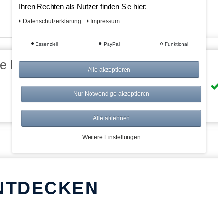
Ihren Rechten als Nutzer finden Sie hier:
Daten­schutz­erklärung
Impressum
Essenziell
PayPal
Funktional
eile bei AWWM:
Alle akzeptieren
Risikolos: 14 Tage Rückgabe
Nur Notwendige akzeptieren
Über 20.000 Artikel
Alle ablehnen
Weitere Einstellungen
NTDECKEN