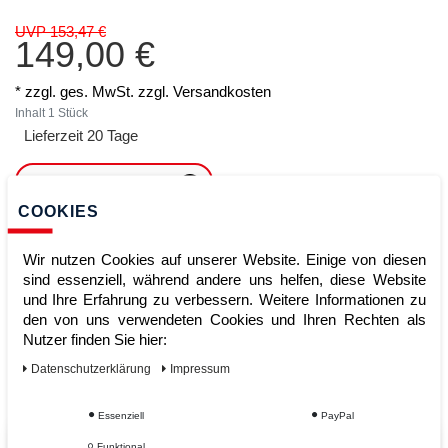
UVP 153,47 €
149,00 €
* zzgl. ges. MwSt. zzgl.
Versandkosten
Inhalt
1
Stück
Lieferzeit 20 Tage
ARTIKEL MERKEN
COOKIES
ZUM WARENKORB
HINZUFÜGEN
Wir nutzen Cookies auf unserer Website. Einige von diesen
sind essenziell, während andere uns helfen, diese Website
und Ihre Erfahrung zu verbessern. Weitere Informationen zu
den von uns verwendeten Cookies und Ihren Rechten als
Sofort lieferbar
Nutzer finden Sie hier:
Kauf auf Rechnung
Daten­schutz­erklärung
Impressum
Essenziell
PayPal
Funktional