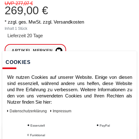
UVP 277,07 €
269,00 €
* zzgl. ges. MwSt. zzgl.
Versandkosten
Inhalt
1
Stück
Lieferzeit 20 Tage
ARTIKEL MERKEN
COOKIES
ZUM WARENKORB
HINZUFÜGEN
Wir nutzen Cookies auf unserer Website. Einige von diesen
sind essenziell, während andere uns helfen, diese Website
und Ihre Erfahrung zu verbessern. Weitere Informationen zu
den von uns verwendeten Cookies und Ihren Rechten als
Sofort lieferbar
Nutzer finden Sie hier:
Kauf auf Rechnung
Daten­schutz­erklärung
Impressum
Essenziell
PayPal
Vom Profi für Profis - Ihre Vorteile
Funktional