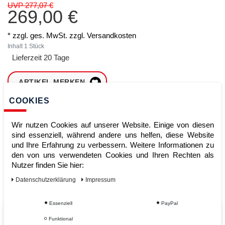
UVP 277,07 €
269,00 €
* zzgl. ges. MwSt. zzgl.
Versandkosten
Inhalt
1
Stück
Lieferzeit 20 Tage
ARTIKEL MERKEN
COOKIES
ZUM WARENKORB
HINZUFÜGEN
Wir nutzen Cookies auf unserer Website. Einige von diesen
sind essenziell, während andere uns helfen, diese Website
und Ihre Erfahrung zu verbessern. Weitere Informationen zu
den von uns verwendeten Cookies und Ihren Rechten als
Sofort lieferbar
Nutzer finden Sie hier:
Kauf auf Rechnung
Daten­schutz­erklärung
Impressum
Essenziell
PayPal
Vom Profi für Profis - Ihre Vorteile
Funktional