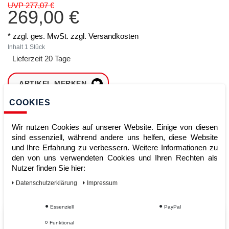
UVP 277,07 €
269,00 €
* zzgl. ges. MwSt. zzgl.
Versandkosten
Inhalt
1
Stück
Lieferzeit 20 Tage
ARTIKEL MERKEN
COOKIES
ZUM WARENKORB
HINZUFÜGEN
Wir nutzen Cookies auf unserer Website. Einige von diesen
sind essenziell, während andere uns helfen, diese Website
und Ihre Erfahrung zu verbessern. Weitere Informationen zu
den von uns verwendeten Cookies und Ihren Rechten als
Sofort lieferbar
Nutzer finden Sie hier:
Kauf auf Rechnung
Daten­schutz­erklärung
Impressum
Essenziell
PayPal
Vom Profi für Profis - Ihre Vorteile
Funktional