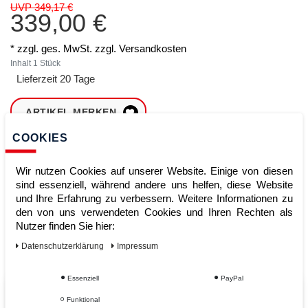
UVP 349,17 €
339,00 €
* zzgl. ges. MwSt. zzgl.
Versandkosten
Inhalt
1
Stück
Lieferzeit 20 Tage
ARTIKEL MERKEN
COOKIES
ZUM WARENKORB
HINZUFÜGEN
Wir nutzen Cookies auf unserer Website. Einige von diesen
sind essenziell, während andere uns helfen, diese Website
und Ihre Erfahrung zu verbessern. Weitere Informationen zu
den von uns verwendeten Cookies und Ihren Rechten als
Sofort lieferbar
Nutzer finden Sie hier:
Kauf auf Rechnung
Daten­schutz­erklärung
Impressum
Essenziell
PayPal
Vom Profi für Profis - Ihre Vorteile
Funktional