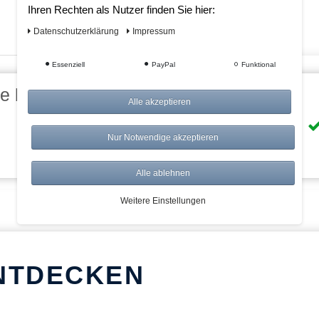
Ihren Rechten als Nutzer finden Sie hier:
Daten­schutz­erklärung
Impressum
Essenziell
PayPal
Funktional
eile bei AWWM:
Alle akzeptieren
Risikolos: 14 Tage Rückgabe
Nur Notwendige akzeptieren
Über 20.000 Artikel
Alle ablehnen
Weitere Einstellungen
NTDECKEN