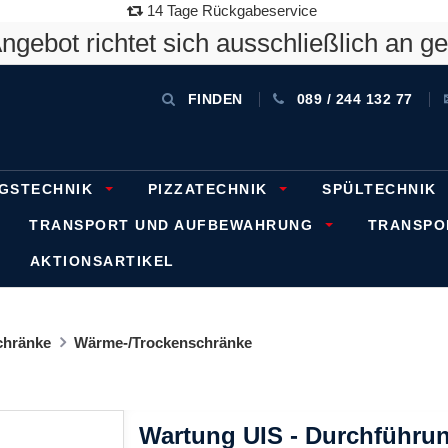
14 Tage Rückgabeservice
gebot richtet sich ausschließlich an g
FINDEN
089 / 244 132 77
GSTECHNIK
PIZZATECHNIK
SPÜLTECHNIK
TRANSPORT UND AUFBEWAHRUNG
TRANSP
AKTIONSARTIKEL
chränke
Wärme-/Trockenschränke
Wartung UIS - Durchführ