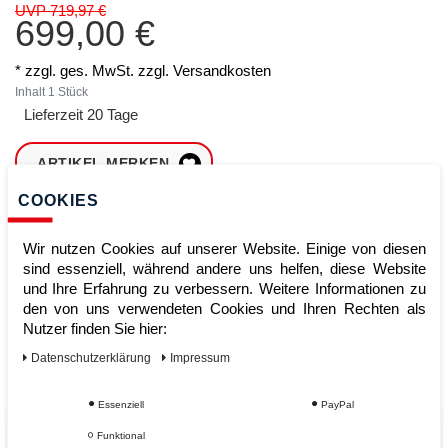
UVP 719,97 €
699,00 €
* zzgl. ges. MwSt. zzgl.
Versandkosten
Inhalt
1
Stück
Lieferzeit 20 Tage
ARTIKEL MERKEN
COOKIES
ZUM WARENKORB
HINZUFÜGEN
Wir nutzen Cookies auf unserer Website. Einige von diesen
sind essenziell, während andere uns helfen, diese Website
und Ihre Erfahrung zu verbessern. Weitere Informationen zu
den von uns verwendeten Cookies und Ihren Rechten als
Sofort lieferbar
Nutzer finden Sie hier:
Kauf auf Rechnung
Daten­schutz­erklärung
Impressum
Essenziell
PayPal
Vom Profi für Profis - Ihre Vorteile
Funktional