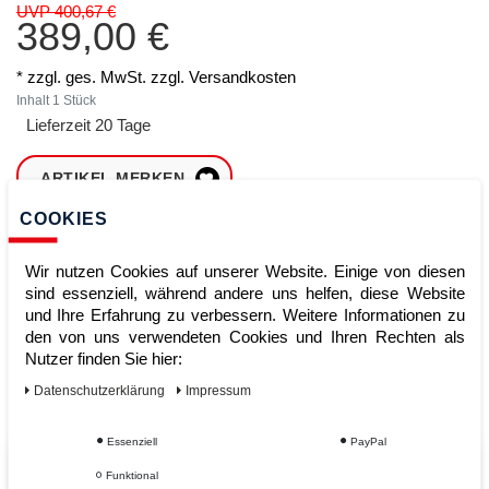
UVP 400,67 €
389,00 €
* zzgl. ges. MwSt. zzgl.
Versandkosten
Inhalt
1
Stück
Lieferzeit 20 Tage
ARTIKEL MERKEN
COOKIES
ZUM WARENKORB
HINZUFÜGEN
Wir nutzen Cookies auf unserer Website. Einige von diesen
sind essenziell, während andere uns helfen, diese Website
und Ihre Erfahrung zu verbessern. Weitere Informationen zu
den von uns verwendeten Cookies und Ihren Rechten als
Sofort lieferbar
Nutzer finden Sie hier:
Kauf auf Rechnung
Daten­schutz­erklärung
Impressum
Essenziell
PayPal
Vom Profi für Profis - Ihre Vorteile
Funktional