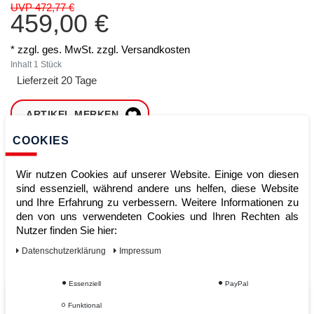
UVP 472,77 €
459,00 €
* zzgl. ges. MwSt. zzgl.
Versandkosten
Inhalt
1
Stück
Lieferzeit 20 Tage
ARTIKEL MERKEN
COOKIES
ZUM WARENKORB
HINZUFÜGEN
Wir nutzen Cookies auf unserer Website. Einige von diesen
sind essenziell, während andere uns helfen, diese Website
und Ihre Erfahrung zu verbessern. Weitere Informationen zu
den von uns verwendeten Cookies und Ihren Rechten als
Sofort lieferbar
Nutzer finden Sie hier:
Kauf auf Rechnung
Daten­schutz­erklärung
Impressum
Essenziell
PayPal
Vom Profi für Profis - Ihre Vorteile
Funktional