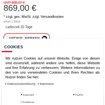
UVP 895,07 €
869,00 €
* zzgl. ges. MwSt. zzgl.
Versandkosten
Inhalt
1
Stück
Lieferzeit 20 Tage
ARTIKEL MERKEN
COOKIES
ZUM WARENKORB
HINZUFÜGEN
Wir nutzen Cookies auf unserer Website. Einige von diesen
sind essenziell, während andere uns helfen, diese Website
und Ihre Erfahrung zu verbessern. Weitere Informationen zu
den von uns verwendeten Cookies und Ihren Rechten als
Sofort lieferbar
Nutzer finden Sie hier:
Kauf auf Rechnung
Daten­schutz­erklärung
Impressum
Essenziell
PayPal
Vom Profi für Profis - Ihre Vorteile
Funktional