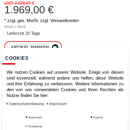
UVP 2.028,07 €
1.969,00 €
* zzgl. ges. MwSt. zzgl.
Versandkosten
Inhalt
1
Stück
Lieferzeit 20 Tage
ARTIKEL MERKEN
COOKIES
ZUM WARENKORB
HINZUFÜGEN
Wir nutzen Cookies auf unserer Website. Einige von diesen
sind essenziell, während andere uns helfen, diese Website
und Ihre Erfahrung zu verbessern. Weitere Informationen zu
den von uns verwendeten Cookies und Ihren Rechten als
Sofort lieferbar
Nutzer finden Sie hier:
Kauf auf Rechnung
Daten­schutz­erklärung
Impressum
Essenziell
PayPal
Vom Profi für Profis - Ihre Vorteile
Funktional